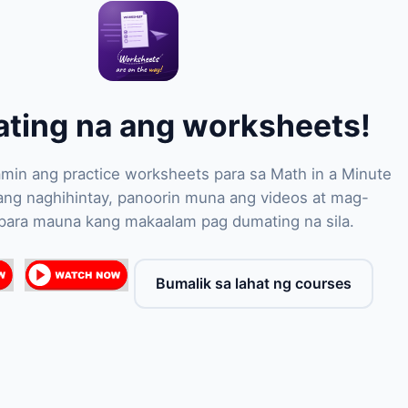
ating na ang worksheets!
min ang practice worksheets para sa Math in a Minute
bang naghihintay, panoorin muna ang videos at mag-
para mauna kang makaalam pag dumating na sila.
Bumalik sa lahat ng courses