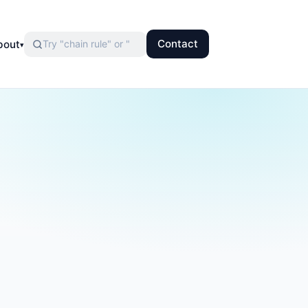
Contact
bout
▾