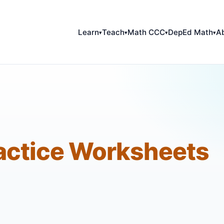
Learn
Teach
Math CCC
DepEd Math
A
▾
▾
▾
▾
actice Worksheets